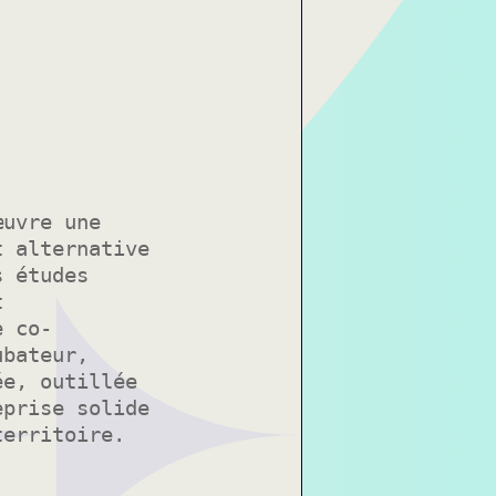
œuvre une
t alternative
s études
t
e co-
ubateur,
ée, outillée
eprise solide
territoire.