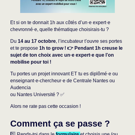
Et si on te donnait 1h aux côtés d’un·e expert·e
chevronné·e, quelle thématique choisirais-tu ?
Du
14 au 17 octobre
, l’incubateur t’ouvre ses portes
et te propose
1h to grow ! 👉 Pendant 1h creuse le
sujet de ton choix avec un·e expert·e que l’on
mobilise pour toi !
Tu portes un projet innovant ET tu es diplômé·e ou
enseignant·e-chercheur·e de Centrale Nantes ou
Audencia
ou Nantes Université ? ✅
Alors ne rate pas cette occasion !
Comment ça se passe ?
1️⃣ Rends-toi dans le
formulaire
et choisis une (ou