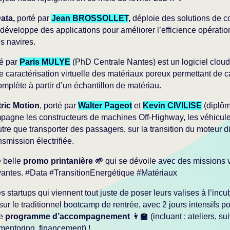
ata,
porté par
Jean BROSSOLLET
,
déploie des solutions de co
éveloppe des applications pour améliorer l’efficience opération
s navires.
té par
Paris MULYE
(PhD Centrale Nantes) est un logiciel cloud
e caractérisation virtuelle des matériaux poreux permettant de ca
mplète à partir d’un échantillon de matériau.
tric Motion
, porté par
Walter Pageot
et
Kevin CIVILISE
(diplôm
agne les constructeurs de machines Off-Highway, les véhicul
tre que transporter des passagers, sur la transition du moteur d
nsmission électrifiée.
 belle
promo printanière 🌱
qui se dévoile avec des missions v
vantes. #Data #TransitionEnergétique #Matériaux
 startups qui viennent tout juste de poser leurs valises à l’inc
ur le traditionnel bootcamp de rentrée, avec 2 jours intensifs p
le
programme d’accompagnement
👩‍🏫 (incluant : ateliers, sui
entoring, financement) !