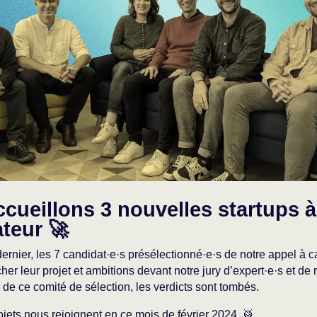
cueillons 3 nouvelles startups à
ateur 🚀
rnier, les 7 candidat·e·s présélectionné·e·s de notre appel à c
tcher leur projet et ambitions devant notre jury d’expert·e·s et de
u de ce comité de sélection, les verdicts sont tombés.
jets nous rejoignent en ce mois de février 2024. 🥁