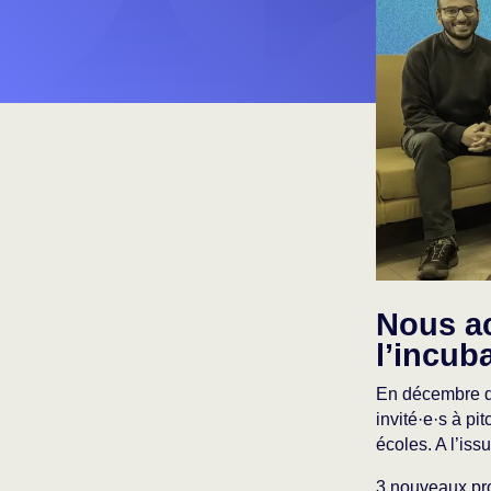
Nous ac
l’incub
En décembre de
invité·e·s à pi
écoles. A l’iss
3 nouveaux pro