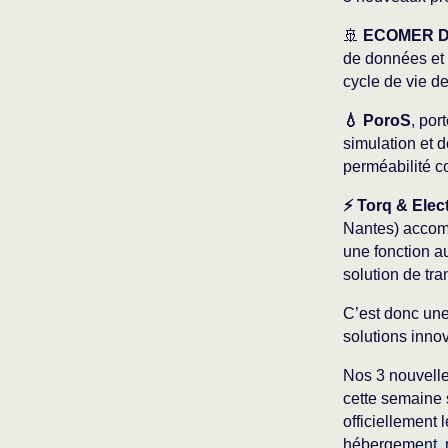
🚢
ECOMER D
de données et d
cycle de vie de
💧 PoroS
, por
simulation et d
perméabilité co
⚡ Torq & Elec
Nantes) accomp
une fonction au
solution de tra
C’est donc une
solutions inno
Nos 3 nouvelles
cette semaine s
officiellement 
hébergement, m