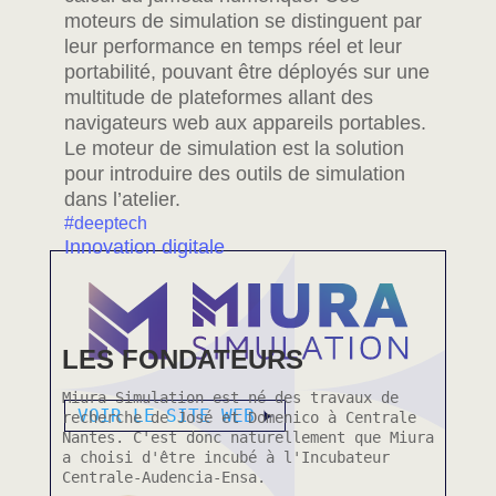
moteurs de simulation se distinguent par
leur performance en temps réel et leur
portabilité, pouvant être déployés sur une
multitude de plateformes allant des
navigateurs web aux appareils portables.
Le moteur de simulation est la solution
pour introduire des outils de simulation
dans l’atelier.
#deeptech
Innovation digitale
LES FONDATEURS
Miura Simulation est né des travaux de
VOIR LE SITE WEB
recherche de José et Domenico à Centrale
Nantes. C'est donc naturellement que Miura
a choisi d'être incubé à l'Incubateur
Centrale-Audencia-Ensa.