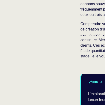
donnons souven
fréquemment pr
deux ou trois a
Comprendre vot
de création d’
avant d’avoir 
construire. M
clients. Ces é
étude quantitat
stade : elle vo
BON À 
L’explorat
lancer leu