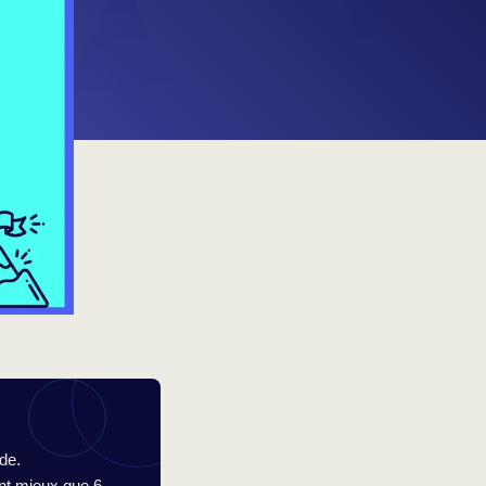
ide.
ent mieux que 6