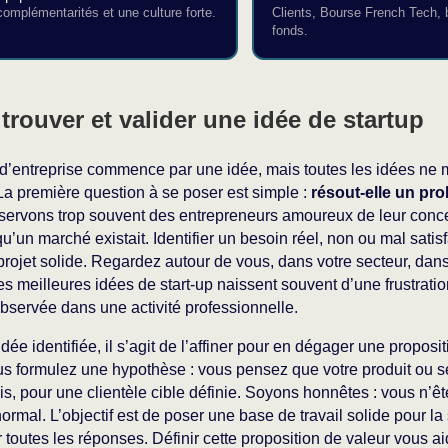
omplémentarités et une culture forte.
Clients, Bourse French Tech, 
fonds.
 trouver et valider une idée de startup
 d’entreprise commence par une idée, mais toutes les idées ne m
a première question à se poser est simple :
résout-elle un pro
servons trop souvent des entrepreneurs amoureux de leur con
qu’un marché existait. Identifier un besoin réel, non ou mal satisfa
projet solide. Regardez autour de vous, dans votre secteur, dans
es meilleures idées de start-up naissent souvent d’une frustrati
bservée dans une activité professionnelle.
idée identifiée, il s’agit de l’affiner pour en dégager une proposit
us formulez une hypothèse : vous pensez que votre produit ou s
s, pour une clientèle cible définie. Soyons honnêtes : vous n’êt
ormal. L’objectif est de poser une base de travail solide pour la 
 toutes les réponses. Définir cette proposition de valeur vous ai