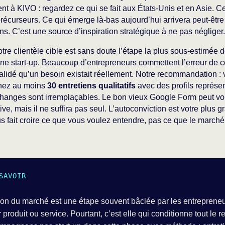
t à KIVO : regardez ce qui se fait aux États-Unis et en Asie. 
écurseurs. Ce qui émerge là-bas aujourd’hui arrivera peut-êtr
ns. C’est une source d’inspiration stratégique à ne pas négliger.
re clientèle cible est sans doute l’étape la plus sous-estimée 
une start-up. Beaucoup d’entrepreneurs commettent l’erreur de co
validé qu’un besoin existait réellement. Notre recommandation :
enez au moins
30 entretiens qualitatifs
avec des profils représen
changes sont irremplaçables. Le bon vieux Google Form peut vo
ive, mais il ne suffira pas seul. L’autoconviction est votre plus
us fait croire ce que vous voulez entendre, pas ce que le marché 
SAVOIR
ion du marché est une étape souvent bâclée par les entreprene
r produit ou service. Pourtant, c’est elle qui conditionne tout le 