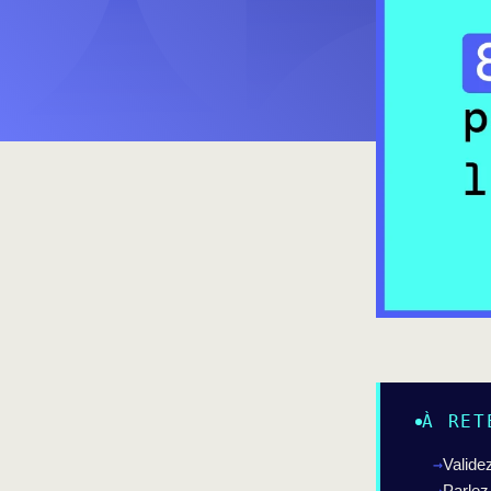
À RET
Validez
Parlez