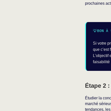
prochaines act
BON À 
Si votre p
que c’est 
L’objectif
faisabilit
Étape 2 
Étudier la con
marché sérieus
tendances, les