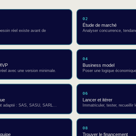
02
Étude de marché
besoin réel existe avant de
Analyser concurrence, tendance
04
 MVP
Business model
t réel avec une version minimale.
Poser une logique économique 
06
que
Lancer et itérer
atut adapté : SAS, SASU, SARL…
Immatriculer, tester, recueillir 
08
équipe
Trouver le financement