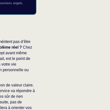
business angels,
éritent pas d’être
blème réel ?
Chez
cept avant même
it, est le point de
 votre vie
on personnelle ou
ion de valeur claire.
ervice va répondre à
es sûr de rien
suite, pas de
dera à orienter vos