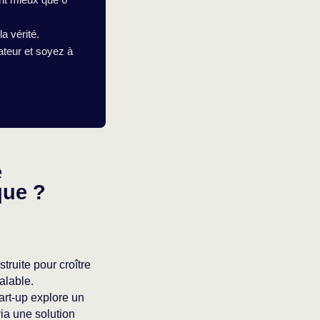
a vérité.
ateur et soyez à
e
que ?
ruite pour croître
alable.
art-up explore un
via une solution