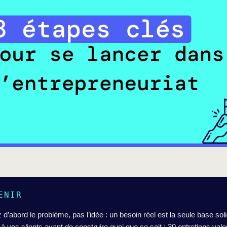
ENIR
 d’abord le problème, pas l’idée : un besoin réel est la seule base sol
 à vos clients avant de construire quoi que ce soit : 30 entretiens val