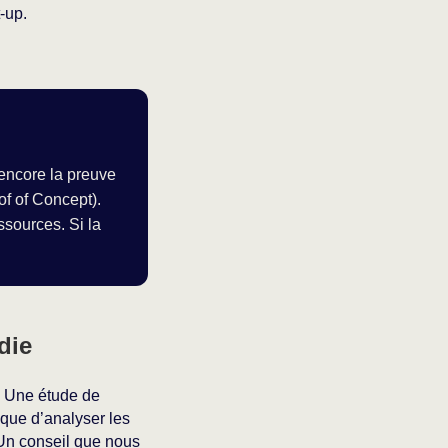
-up.
encore la preuve
of of Concept).
ssources. Si la
die
x. Une étude de
ique d’analyser les
 Un conseil que nous