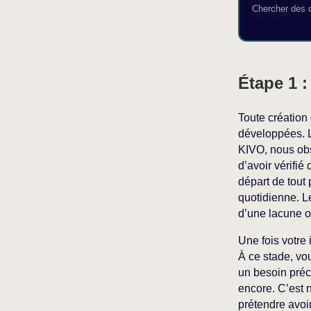
Chercher des c
Étape 1 :
Toute création
développées. L
KIVO, nous ob
d’avoir vérifié 
départ de tout 
quotidienne. L
d’une lacune o
Une fois votre 
À ce stade, vo
un besoin préci
encore. C’est n
prétendre avoir