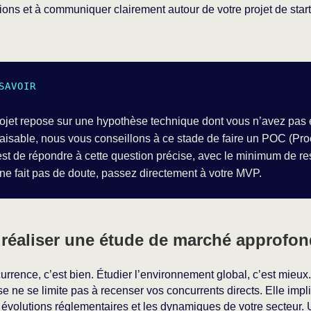
ions et à communiquer clairement autour de votre projet de start
SAVOIR
rojet repose sur une hypothèse technique dont vous n’avez pas 
faisable, nous vous conseillons à ce stade de faire un POC (Pro
 est de répondre à cette question précise, avec le minimum de re
é ne fait pas de doute, passez directement à votre MVP.
: réaliser une étude de marché approfon
currence, c’est bien. Étudier l’environnement global, c’est mieu
e ne se limite pas à recenser vos concurrents directs. Elle impl
 évolutions réglementaires et les dynamiques de votre secteur.