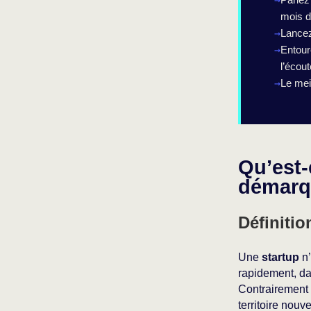
mois d
Lancez
Entour
l’écout
Le meil
Qu’est-
démarqu
Définitio
Une
startup
n’
rapidement, da
Contrairement 
territoire nouv