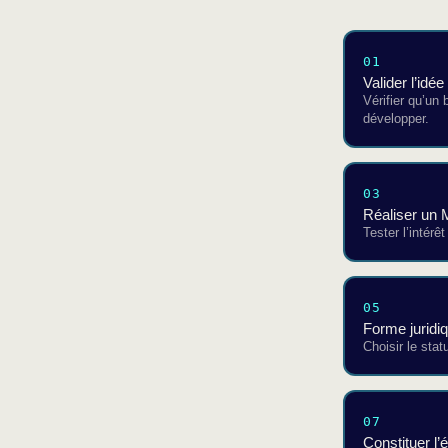
01
Valider l’idée
Vérifier qu’un 
développer.
03
Réaliser un
Tester l’intérê
05
Forme juridi
Choisir le st
07
Constituer l’